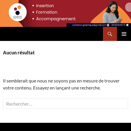
Aller
principal
au
contenu
Recherche
Connexion Graphique
MENU
PRINCI
Aucun résultat
Il semblerait que nous ne soyons pas en mesure de trouver
votre contenu. Essayez en lançant une recherche.
Rechercher :