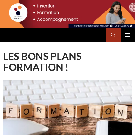
Aller
principal
au
contenu
Recherche
Connexion Graphique
MENU
PRINCI
LES BONS PLANS
FORMATION !