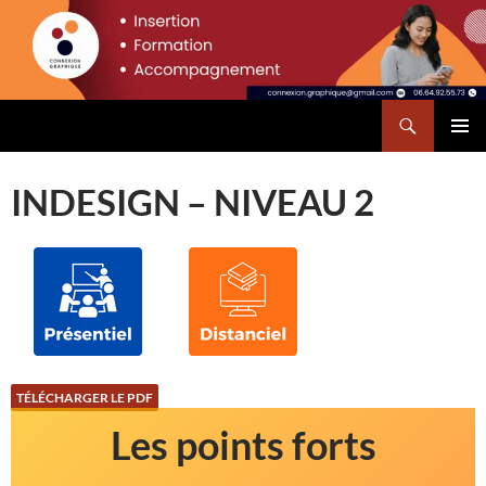
Aller
principal
au
contenu
Recherche
Connexion Graphique
MENU
PRINCI
INDESIGN – NIVEAU 2
TÉLÉCHARGER LE PDF
Les points forts