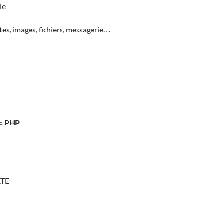
le
tes, images, fichiers, messagerie….
ec PHP
ATE