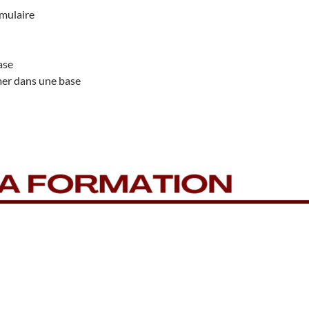
rmulaire
ase
mer dans une base