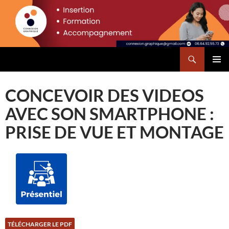
Aller
principal
au
contenu
Recherche
Connexion Graphique
MENU
PRINCI
CONCEVOIR DES VIDEOS
AVEC SON SMARTPHONE :
PRISE DE VUE ET MONTAGE
TÉLÉCHARGER LE PDF