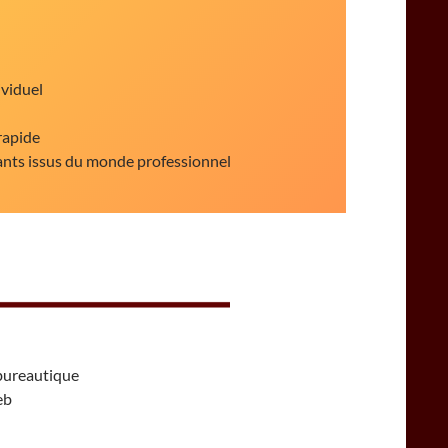
ividuel
rapide
ants issus du monde professionnel
 bureautique
eb