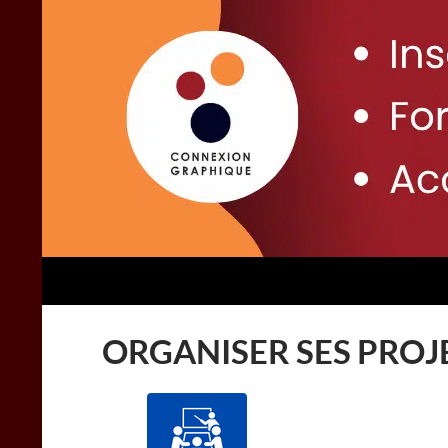
Aller
principal
au
contenu
Recherche
Connexion Graphique
ORGANISER SES PROJ